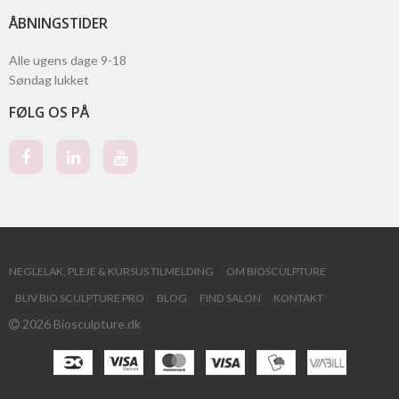
ÅBNINGSTIDER
Alle ugens dage 9-18
Søndag lukket
FØLG OS PÅ
NEGLELAK, PLEJE & KURSUS TILMELDING
OM BIOSCULPTURE
BLIV BIO SCULPTURE PRO
BLOG
FIND SALON
KONTAKT
2026 Biosculpture.dk