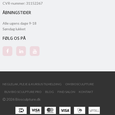
CVR-nummer
:
31152267
ÅBNINGSTIDER
Alle ugens dage 9-18
Søndag lukket
FØLG OS PÅ
NEGLELAK, PLEJE & KURSUS TILMELDING
OM BIOSCULPTURE
BLIV BIO SCULPTURE PRO
BLOG
FIND SALON
KONTAKT
2026 Biosculpture.dk