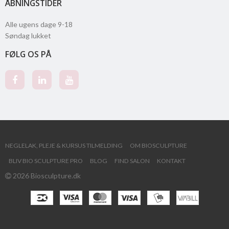
ÅBNINGSTIDER
Alle ugens dage 9-18
Søndag lukket
FØLG OS PÅ
NEGLELAK, PLEJE & KURSUS TILMELDING
OM BIOSCULPTURE
BLIV BIO SCULPTURE PRO
BLOG
FIND SALON
KONTAKT
2026 Biosculpture.dk