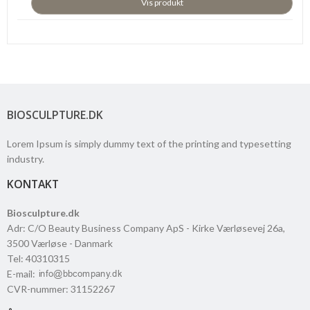
Vis produkt
BIOSCULPTURE.DK
Lorem Ipsum is simply dummy text of the printing and typesetting
industry.
KONTAKT
Biosculpture.dk
Adr
:
C/O Beauty Business Company ApS - Kirke Værløsevej 26a
,
3500
Værløse
- Danmark
Tel
:
40310315
E-mail
:
CVR-nummer
:
31152267