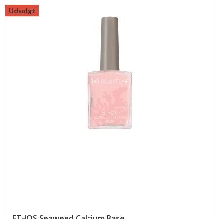
Udsolgt
ETHOS Seaweed Calcium Base