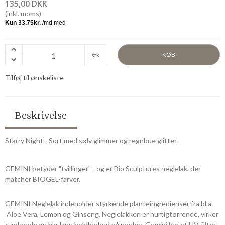
135,00 DKK
(inkl. moms)
KØB
stk.
Tilføj til ønskeliste
Beskrivelse
Starry Night - Sort med sølv glimmer og regnbue glitter.
GEMINI betyder "tvillinger" - og er Bio Sculptures neglelak, der
matcher BIOGEL-farver.
GEMINI Neglelak indeholder styrkende planteingredienser fra bl.a
Aloe Vera, Lemon og Ginseng. Neglelakken er hurtigtørrende, virker
styrkende og har lang holdbarhed på neglen. Gemini har et UV-filter